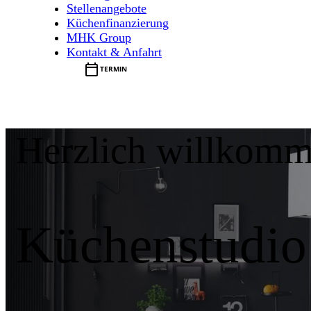
Stellenangebote
Küchenfinanzierung
MHK Group
Kontakt & Anfahrt

TERMIN
Herzlich willkomm
Küchenstudio 