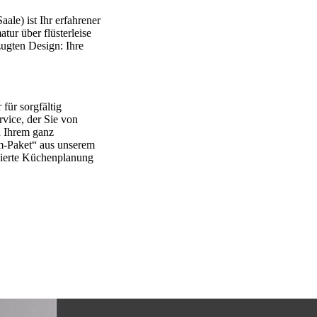
ale) ist Ihr erfahrener
tur über flüsterleise
ugten Design: Ihre
für sorgfältig
rvice, der Sie von
u Ihrem ganz
m-Paket“ aus unserem
dierte Küchenplanung