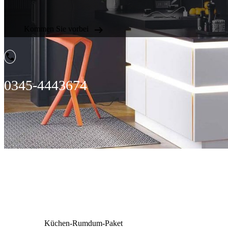

Kommen Sie vorbei

0345-4443674
Küchen-Rumdum-Paket